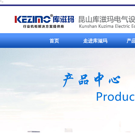
">
首页
走进库滋玛
产