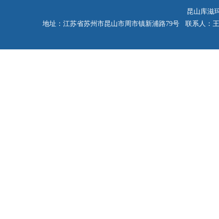
昆山库滋玛电气
地址：江苏省苏州市昆山市周市镇新浦路79号 联系人：王先生（销售