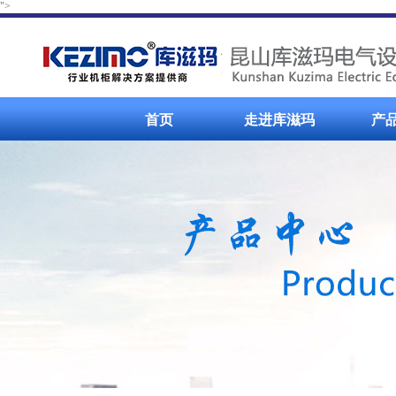
">
首页
走进库滋玛
产